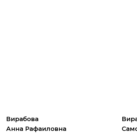
Вирабова
Вир
Анна Рафаиловна
Сам